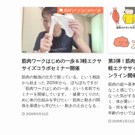
筋肉ワークはじめの一歩
筋肉ワークはじめの一歩＆3軽エクサ
第3弾！筋
サイズコラボセミナー開催
軽エクササイ
ンライン開
筋肉の勉強の仕方で困っている。という相談
から始まった 2025年から、ぼちぼちですが
筋肉の超〜基本
「筋肉ワークはじめの一歩」という名前でセ
なこと感じてい
ミナーを開催しています。・健康づくりのた
なった気がす
めに体の仕組みを学びたい・筋肉と動きの関
く、体が重い
係を基礎から学びたい・動きの土台となる...
る・何を食べ
年齢のせいでは
2026年5月31日
2026年2月21日