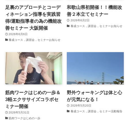
足裏のアプローチとコーデ
和歌山県初開催！！機能改
ィネーション指導を実践習
善２本立てセミナー
得/運動指導者の為の機能改
2026年6月2日
養成コース，講習会，セミナーお知らせ
善セミナー 大阪開催
2026年6月6日
養成コース，講習会，セミナーお知らせ
筋肉ワークはじめの一歩＆
野外ウォーキングは体と心
3軽エクササイズコラボセ
が元気になる！
ミナー開催
2026年5月20日
養成コース，講習会，セミナー活動報告
2026年5月31日
筋肉ワークはじめの一歩