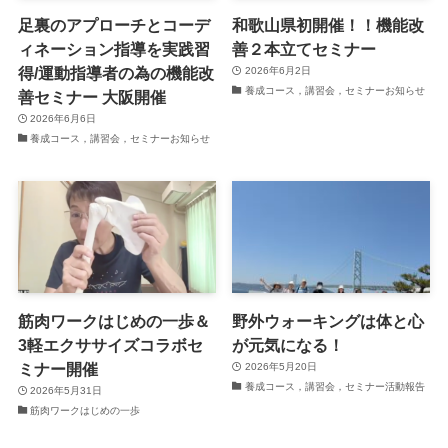
足裏のアプローチとコーデ
和歌山県初開催！！機能改
ィネーション指導を実践習
善２本立てセミナー
得/運動指導者の為の機能改
2026年6月2日
養成コース，講習会，セミナーお知らせ
善セミナー 大阪開催
2026年6月6日
養成コース，講習会，セミナーお知らせ
筋肉ワークはじめの一歩＆
野外ウォーキングは体と心
3軽エクササイズコラボセ
が元気になる！
ミナー開催
2026年5月20日
養成コース，講習会，セミナー活動報告
2026年5月31日
筋肉ワークはじめの一歩