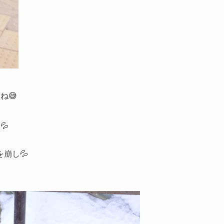
ね😅
💦
崩し💦