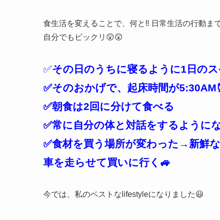
食生活を変えることで、何と‼️ 日常生活の行動ま
自分でもビックリ😲😲
✅
その日のうちに寝るように1日のス
✅そのおかげで、起床時間が5:30AM
✅朝食は2回に分けて食べる
✅常に自分の体と対話をするように
✅食材を買う場所が変わった→新鮮
車を走らせて買いに行く🚙
今では、私のベストなlifestyleになりました😃