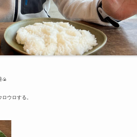
🍙
をウロウロする。