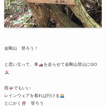
金剛山 登ろう！
と思い立って、車
を走らせて金剛山登山にGO
雨
でもいい
レインウェアを着れば行ける
とにかく
登ろう