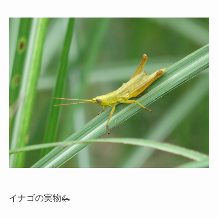
イナゴの実物🦗