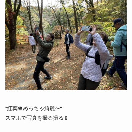
“紅葉🍁めっちゃ綺麗〜“
スマホで写真を撮る撮る📱