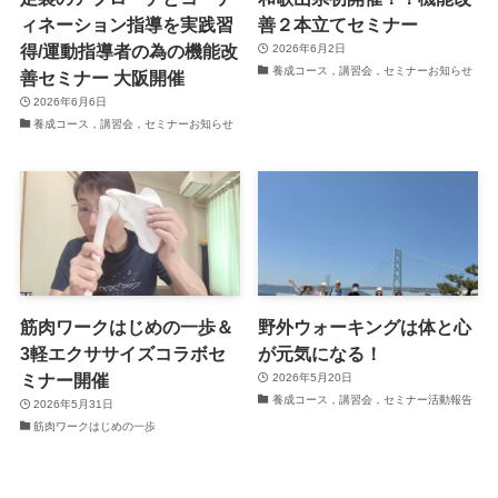
ィネーション指導を実践習
善２本立てセミナー
得/運動指導者の為の機能改
2026年6月2日
養成コース，講習会，セミナーお知らせ
善セミナー 大阪開催
2026年6月6日
養成コース，講習会，セミナーお知らせ
筋肉ワークはじめの一歩＆
野外ウォーキングは体と心
3軽エクササイズコラボセ
が元気になる！
ミナー開催
2026年5月20日
養成コース，講習会，セミナー活動報告
2026年5月31日
筋肉ワークはじめの一歩